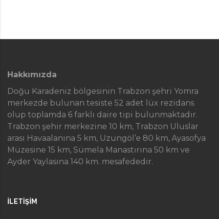
Hakkımızda
Doğu Karadeniz bölgesinin Trabzon şehri Yomra
merkezde bulunan tesiste 52 adet lüx rezidans
olup toplamda 6 farklı daire tipi bulunmaktadır.
Trabzon şehir merkezine 10 km, Trabzon Uluslar
arası Havaalanına 5 km, Uzungöl’e 80 km, Ayasofya
Müzesine 15 km, Sümela Manastırına 50 km ve
Ayder Yaylasına 140 km. mesafededir.
İLETIŞIM