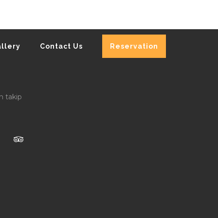
llery
Contact Us
Reservation
n takip