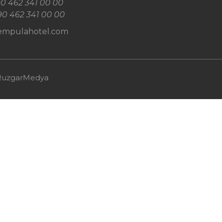
0 462 341 00 00
90 462 341 00 00
empulahotel.com
RuzgarMedya