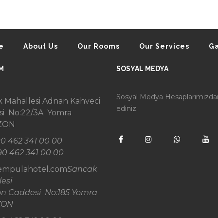
e
About Us
Our Rooms
Our Services
Ga
M
SOSYAL MEDYA
Sosyal Medya Hesaplarımızda
 Mahallesi Adnan Kahveci
ediniz.
si No:22/3A Yomra
ZON
0 462 341 00 00
90 462 341 00 00
empulahotel.com
Sancak
lesi
on Caddesi No:185 Yomra
ZON