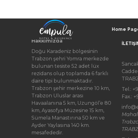
Skip to content
Diller
Home Pag
Hakkımızda
İLETIŞI
Doğu Karadeniz bölgesinin
Trabzon şehri Yomra merkezde
Sancak
bulunan tesiste 52 adet lüx
Cadde
rezidans olup toplamda 6 farklı
TRAB
daire tipi bulunmaktadır.
Trabzon şehir merkezine 10 km,
Tel.:
+9
Trabzon Uluslar arası
Fax.:
+
Havaalanına 5 km, Uzungöl’e 80
info@
km, Ayasofya Müzesine 15 km,
Mahal
Sümela Manastırına 50 km ve
Trabz
Ayder Yaylasına 140 km.
TRAB
mesafededir.