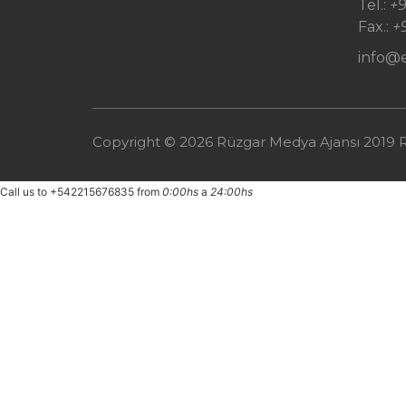
Tel.:
+9
Fax.:
+
info@
Copyright ©
2026
Rüzgar Medya Ajansı 2019
Call us to
+542215676835
from
0:00hs
a
24:00hs